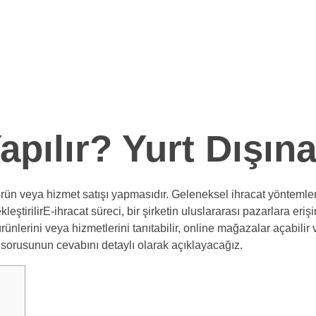
ANSLARIMIZ
UYGULAMALARIMIZ
İLETİŞİM
Yapılır? Yurt Dışı
 ürün veya hizmet satışı yapmasıdır. Geleneksel ihracat yöntemlerin
kleştirilirE-ihracat süreci, bir şirketin uluslararası pazarlara eri
rünlerini veya hizmetlerini tanıtabilir, online mağazalar açabilir
ır sorusunun cevabını detaylı olarak açıklayacağız.