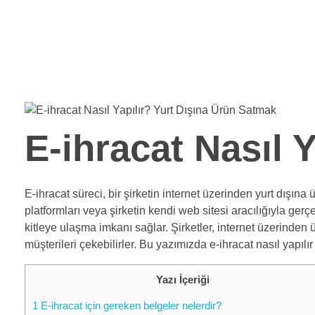
Shopiuzman
Shopify Türkiye Destek Partneri
ANASAYFA
HAKKIMIZDA
HİZMETLERİMİZ
REFER
E-ihracat Nasıl 
E-ihracat süreci, bir şirketin internet üzerinden yurt dışına
platformları veya şirketin kendi web sitesi aracılığıyla gerçe
kitleye ulaşma imkanı sağlar. Şirketler, internet üzerinden ü
müşterileri çekebilirler. Bu yazımızda e-ihracat nasıl yapıl
Yazı İçeriği
1
E-ihracat için gereken belgeler nelerdir?