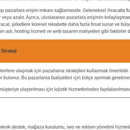
dışı pazarlara erişim imkanı sağlamasıdır. Geleneksel ihracatta f
 veya azalır. Ayrıca, uluslararası pazarlara erişimin kolaylaşma
cat, şirketlere küresel rekabette daha fazla fırsat sunar ve büiye
n adı, hosting hizmeti ve web tasarım maliyetleri gibi faktörler d
Strateji
rilere ulaşmak için pazarlama stratejileri kullanmak önemlidir. B
bulunur. Bu pazarlama faaliyetleri için bütçe ayırmak gerekmek
üşteriye ulaştırılması için lojistik hizmetlerinden faydalanılmas
eknik destek, mağaza kurulumu, seo ve reklam yönetimi hizmeti