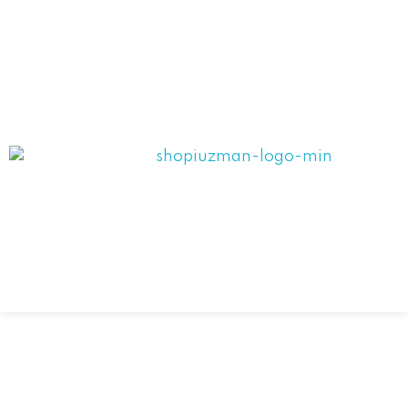
ANASAYFA
HAKKIMIZDA
HİZMETLERİMİZ
Shopiuzman
REFERANSLARIMIZ
Shopify Türkiye Destek Partneri
UYGULAMALARIMIZ
İLETİŞİM