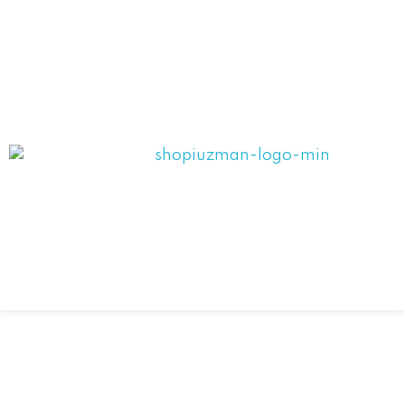
ANASAYFA
HAKKIMIZDA
HİZMETLERİMİZ
Shopiuzman
REFERANSLARIMIZ
Shopify Türkiye Destek Partneri
UYGULAMALARIMIZ
İLETİŞİM