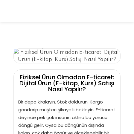
Shopiuzman
Shopify Türkiye Destek Partneri
Fiziksel Ürün Olmadan E-ticaret:
Dijital Ürün (E-kitap, Kurs) Satışı
Nasıl Yapılır?
Bir depo kiralayın. Stok doldurun. Kargo
gönderip müşteri şikayeti bekleyin. E-ticaret
deyince pek çok insanın aklına bu yorucu
döngü gelir. Oysa bu döngünün dışında
kalan, çok daha özgür ve ölçeklenebilir bir