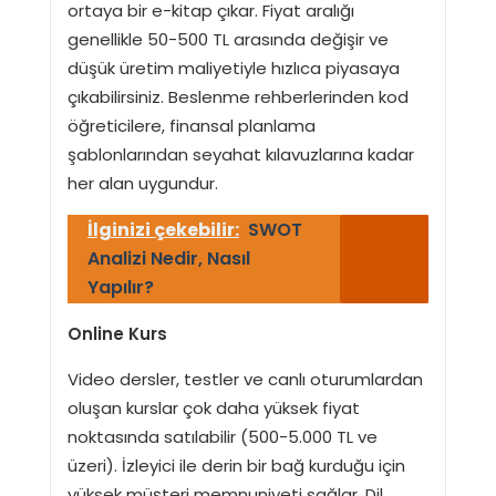
ortaya bir e-kitap çıkar. Fiyat aralığı
genellikle 50-500 TL arasında değişir ve
düşük üretim maliyetiyle hızlıca piyasaya
çıkabilirsiniz. Beslenme rehberlerinden kod
öğreticilere, finansal planlama
şablonlarından seyahat kılavuzlarına kadar
her alan uygundur.
İlginizi çekebilir:
SWOT
Analizi Nedir, Nasıl
Yapılır?
Online Kurs
Video dersler, testler ve canlı oturumlardan
oluşan kurslar çok daha yüksek fiyat
noktasında satılabilir (500-5.000 TL ve
üzeri). İzleyici ile derin bir bağ kurduğu için
yüksek müşteri memnuniyeti sağlar. Dil