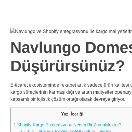
Shopiuzman
Shopify Türkiye Destek Partneri
Navlungo Domesti
Düşürürsünüz?
E-ticaret ekosisteminde rekabet artık sadece ürün kalitesi
kargo süreçlerinin karmaşıklığı ve artan maliyetler operasy
kapsamlı bir lojistik çözüm ortağı olarak devreye giriyor.
Yazı İçeriği
1
Shopify Kargo Entegrasyonu Neden Bir Zorunluluktur?
1.1
1. 5 Dakikada Profesyonel Kurulum Desteği