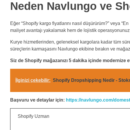
Neden Navlungo ve Shop
Eğer “Shopify kargo fiyatlarını nasıl düşürürüm?” veya “E
maliyet avantajı yakalamak hem de lojistik operasyonunuzu 
Kurye hizmetlerinden, geleneksel kargolara kadar tüm süreç
süreçlerin karmaşasını Navlungo ekibine bırakın ve mağaza
Siz de Shopify mağazanızı 5 dakika içinde modernize e
İlginizi çekebilir:
Shopify Dropshipping Nedir - Stok
Başvuru ve detaylar için:
https://navlungo.com/domes
Shopify Uzman