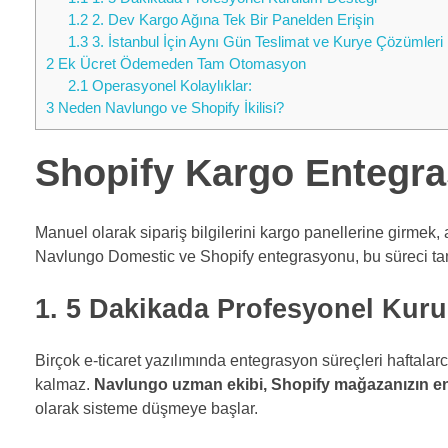
1.2
2. Dev Kargo Ağına Tek Bir Panelden Erişin
1.3
3. İstanbul İçin Aynı Gün Teslimat ve Kurye Çözümleri
2
Ek Ücret Ödemeden Tam Otomasyon
2.1
Operasyonel Kolaylıklar:
3
Neden Navlungo ve Shopify İkilisi?
Shopify Kargo Entegra
Manuel olarak sipariş bilgilerini kargo panellerine girmek,
Navlungo Domestic ve Shopify entegrasyonu, bu süreci tama
1. 5 Dakikada Profesyonel Kur
Birçok e-ticaret yazılımında entegrasyon süreçleri haftalar
kalmaz.
Navlungo uzman ekibi, Shopify mağazanızın en
olarak sisteme düşmeye başlar.