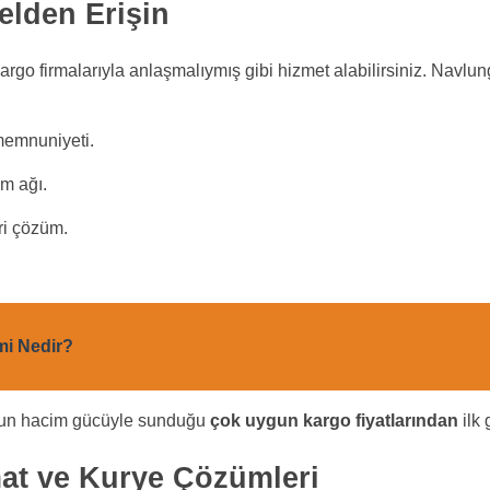
elden Erişin
argo firmalarıyla anlaşmalıymış gibi hizmet alabilirsiniz. Navlu
memnuniyeti.
ım ağı.
eri çözüm.
mi Nedir?
’nun hacim gücüyle sunduğu
çok uygun kargo fiyatlarından
ilk 
mat ve Kurye Çözümleri