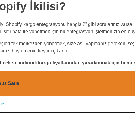
ify İkilisi?
n iyi Shopify kargo entegrasyonu hangisi?” gibi sorularınız var
sıfır hata ile yönetmek için bu entegrasyon işletmenizin en büyü
leri tek merkezden yönetmek, size asıl yapmanız gereken işe; yan
nızı büyütmenin keyfini çıkarın.
tmek ve indirimli kargo fiyatlarından yararlanmak için hem
suz Satış
tic