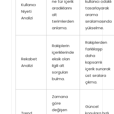
ne tür içerik
kullanıcı odaklı
Kullanıcı
aradıklarını
tasarlayarak
Niyeti
alt
arama
Analizi
terimlerden
sıralamasında
anlama.
yükselme.
Rakiplerden
Rakiplerin
farklılaşıp
içeriklerinde
daha
Rekabet
eksik olan
kapsamlı
Analizi
ilgili alt
içerik sunarak
sorguları
üst sıralara
bulma.
çıkma.
Zamana
göre
Güncel
değişen
Trend
konulara hızlı