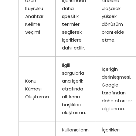
Uzun
içerisinden
kitlelere
Kuyruklu
daha
ulaşarak
Anahtar
spesifik
yüksek
Kelime
terimler
dönüşüm
Seçimi
seçilerek
oranı elde
içeriklere
etme.
dahil edilir.
İlgili
İçeriğin
sorgularla
derinleşmesi,
Konu
ana içerik
Google
Kümesi
etrafında
tarafından
Oluşturma
alt konu
daha otoriter
başlıkları
algılanma.
oluşturma.
Kullanıcıların
İçerikleri