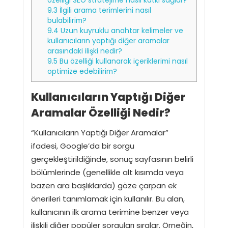
özelliği SEO stratejime nasıl katkı sağlar?
9.3
İlgili arama terimlerini nasıl
bulabilirim?
9.4
Uzun kuyruklu anahtar kelimeler ve
kullanıcıların yaptığı diğer aramalar
arasındaki ilişki nedir?
9.5
Bu özelliği kullanarak içeriklerimi nasıl
optimize edebilirim?
Kullanıcıların Yaptığı Diğer
Aramalar Özelliği Nedir?
“Kullanıcıların Yaptığı Diğer Aramalar”
ifadesi, Google’da bir sorgu
gerçekleştirildiğinde, sonuç sayfasının belirli
bölümlerinde (genellikle alt kısımda veya
bazen ara başlıklarda) göze çarpan ek
önerileri tanımlamak için kullanılır. Bu alan,
kullanıcının ilk arama terimine benzer veya
ilişkili diğer popüler sorguları sıralar. Örneğin,