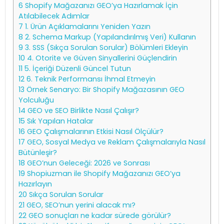
6
Shopify Mağazanızı GEO’ya Hazırlamak İçin
Atılabilecek Adımlar
7
1. Ürün Açıklamalarını Yeniden Yazın
8
2. Schema Markup (Yapılandırılmış Veri) Kullanın
9
3. SSS (Sıkça Sorulan Sorular) Bölümleri Ekleyin
10
4. Otorite ve Güven Sinyallerini Güçlendirin
11
5. İçeriği Düzenli Güncel Tutun
12
6. Teknik Performansı İhmal Etmeyin
13
Örnek Senaryo: Bir Shopify Mağazasının GEO
Yolculuğu
14
GEO ve SEO Birlikte Nasıl Çalışır?
15
Sık Yapılan Hatalar
16
GEO Çalışmalarının Etkisi Nasıl Ölçülür?
17
GEO, Sosyal Medya ve Reklam Çalışmalarıyla Nasıl
Bütünleşir?
18
GEO’nun Geleceği: 2026 ve Sonrası
19
Shopiuzman ile Shopify Mağazanızı GEO’ya
Hazırlayın
20
Sıkça Sorulan Sorular
21
GEO, SEO’nun yerini alacak mı?
22
GEO sonuçları ne kadar sürede görülür?