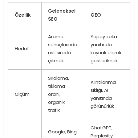
Geleneksel
Özellik
GEO
SEO
Arama
Yapay zeka
sonuçlarında
yanıtında
Hedef
üst sırada
kaynak olarak
çıkmak
gösterilmek
Sıralama,
Alıntılanma
tıklama
sıklığı, AI
Ölçüm
oranı,
yanıtında
organik
görünürlük
trafik
ChatGPT,
Google, Bing
Perplexity,