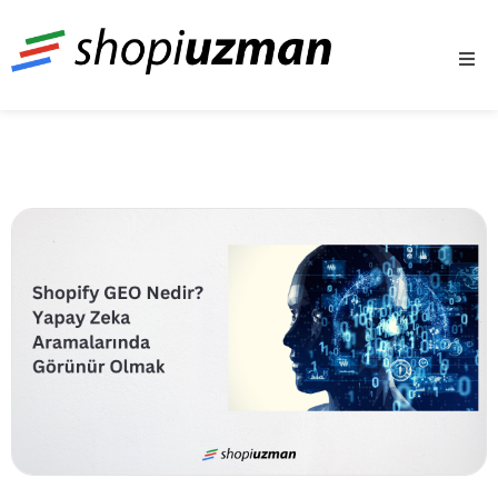
Shopiuzman
Shopify Türkiye Destek Partneri