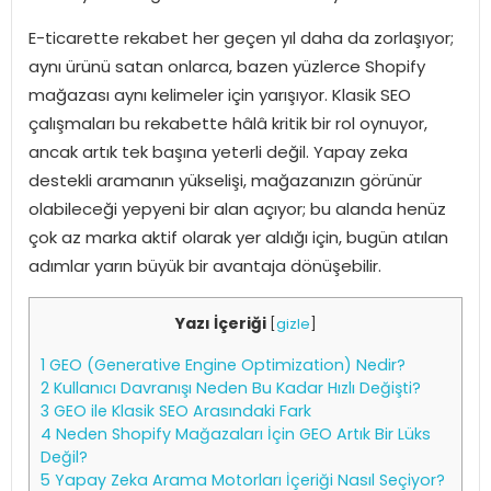
E-ticarette rekabet her geçen yıl daha da zorlaşıyor;
aynı ürünü satan onlarca, bazen yüzlerce Shopify
mağazası aynı kelimeler için yarışıyor. Klasik SEO
çalışmaları bu rekabette hâlâ kritik bir rol oynuyor,
ancak artık tek başına yeterli değil. Yapay zeka
destekli aramanın yükselişi, mağazanızın görünür
olabileceği yepyeni bir alan açıyor; bu alanda henüz
çok az marka aktif olarak yer aldığı için, bugün atılan
adımlar yarın büyük bir avantaja dönüşebilir.
Yazı İçeriği
[
gizle
]
1
GEO (Generative Engine Optimization) Nedir?
2
Kullanıcı Davranışı Neden Bu Kadar Hızlı Değişti?
3
GEO ile Klasik SEO Arasındaki Fark
4
Neden Shopify Mağazaları İçin GEO Artık Bir Lüks
Değil?
5
Yapay Zeka Arama Motorları İçeriği Nasıl Seçiyor?