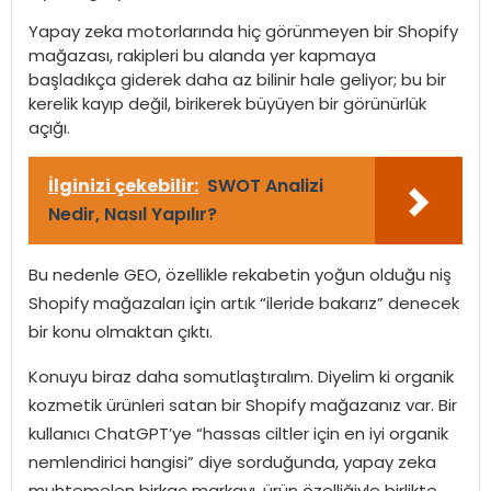
Yapay zeka motorlarında hiç görünmeyen bir Shopify
mağazası, rakipleri bu alanda yer kapmaya
başladıkça giderek daha az bilinir hale geliyor; bu bir
kerelik kayıp değil, birikerek büyüyen bir görünürlük
açığı.
İlginizi çekebilir:
SWOT Analizi
Nedir, Nasıl Yapılır?
Bu nedenle GEO, özellikle rekabetin yoğun olduğu niş
Shopify mağazaları için artık “ileride bakarız” denecek
bir konu olmaktan çıktı.
Konuyu biraz daha somutlaştıralım. Diyelim ki organik
kozmetik ürünleri satan bir Shopify mağazanız var. Bir
kullanıcı ChatGPT’ye “hassas ciltler için en iyi organik
nemlendirici hangisi” diye sorduğunda, yapay zeka
muhtemelen birkaç markayı, ürün özelliğiyle birlikte