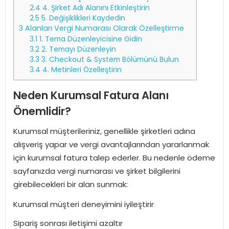
2.4
4. Şirket Adı Alanını Etkinleştirin
2.5
5. Değişiklikleri Kaydedin
3
Alanları Vergi Numarası Olarak Özelleştirme
3.1
1. Tema Düzenleyicisine Gidin
3.2
2. Temayı Düzenleyin
3.3
3. Checkout & System Bölümünü Bulun
3.4
4. Metinleri Özelleştirin
Neden Kurumsal Fatura Alanı
Önemlidir?
Kurumsal müşterileriniz, genellikle şirketleri adına
alışveriş yapar ve vergi avantajlarından yararlanmak
için kurumsal fatura talep ederler. Bu nedenle ödeme
sayfanızda vergi numarası ve şirket bilgilerini
girebilecekleri bir alan sunmak:
Kurumsal müşteri deneyimini iyileştirir
Sipariş sonrası iletişimi azaltır