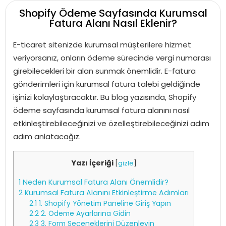
Shopify Ödeme Sayfasında Kurumsal
Fatura Alanı Nasıl Eklenir?
E-ticaret sitenizde kurumsal müşterilere hizmet
veriyorsanız, onların ödeme sürecinde vergi numarası
girebilecekleri bir alan sunmak önemlidir. E-fatura
gönderimleri için kurumsal fatura talebi geldiğinde
işinizi kolaylaştıracaktır. Bu blog yazısında, Shopify
ödeme sayfasında kurumsal fatura alanını nasıl
etkinleştirebileceğinizi ve özelleştirebileceğinizi adım
adım anlatacağız.
Yazı İçeriği
[
gizle
]
1
Neden Kurumsal Fatura Alanı Önemlidir?
2
Kurumsal Fatura Alanını Etkinleştirme Adımları
2.1
1. Shopify Yönetim Paneline Giriş Yapın
2.2
2. Ödeme Ayarlarına Gidin
2.3
3. Form Seçeneklerini Düzenleyin