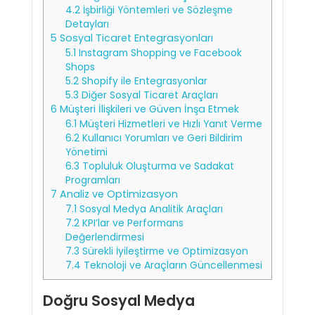
4.2
İşbirliği Yöntemleri ve Sözleşme
Detayları
5
Sosyal Ticaret Entegrasyonları
5.1
Instagram Shopping ve Facebook
Shops
5.2
Shopify ile Entegrasyonlar
5.3
Diğer Sosyal Ticaret Araçları
6
Müşteri İlişkileri ve Güven İnşa Etmek
6.1
Müşteri Hizmetleri ve Hızlı Yanıt Verme
6.2
Kullanıcı Yorumları ve Geri Bildirim
Yönetimi
6.3
Topluluk Oluşturma ve Sadakat
Programları
7
Analiz ve Optimizasyon
7.1
Sosyal Medya Analitik Araçları
7.2
KPI’lar ve Performans
Değerlendirmesi
7.3
Sürekli İyileştirme ve Optimizasyon
7.4
Teknoloji ve Araçların Güncellenmesi
Doğru Sosyal Medya