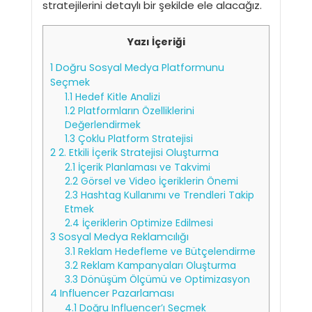
stratejilerini detaylı bir şekilde ele alacağız.
Yazı İçeriği
1
Doğru Sosyal Medya Platformunu
Seçmek
1.1
Hedef Kitle Analizi
1.2
Platformların Özelliklerini
Değerlendirmek
1.3
Çoklu Platform Stratejisi
2
2. Etkili İçerik Stratejisi Oluşturma
2.1
İçerik Planlaması ve Takvimi
2.2
Görsel ve Video İçeriklerin Önemi
2.3
Hashtag Kullanımı ve Trendleri Takip
Etmek
2.4
İçeriklerin Optimize Edilmesi
3
Sosyal Medya Reklamcılığı
3.1
Reklam Hedefleme ve Bütçelendirme
3.2
Reklam Kampanyaları Oluşturma
3.3
Dönüşüm Ölçümü ve Optimizasyon
4
Influencer Pazarlaması
4.1
Doğru Influencer’ı Seçmek